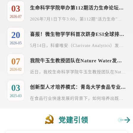
03
生命科学学院举办第112期活力生命论坛：药物靶点发现及基于草药酶的联合靶向—从传统到AI
2026-07
2026年7月1日下午3:00，第112期“活力生命”论坛在博雅楼113会议室举行。哈萨克斯坦工程院荣誉院士，现任纳扎尔巴耶夫大学教授、博士生导师，生物集群医药实验室负责人，中医脑病国际联合实验室哈方负责人做了题为《药物靶点发现及基于草药酶的联合靶向：从传统到AI》的专题学术报告。学院班子成员及师生代表参加论坛。本场报告围绕新药靶点筛选与草药酶靶向治疗展开。结合中药炮制、合成生物学发酵技术，重点解读癌症和耐...
20
喜报！微生物学学科首次跻身ESI全球排名前1%
2026-05
5月14日，科睿唯安（Clarivate Analytics）发布基本科学指标数据库（ESI）最新一期统计数据，青岛大学微生物学（Microbiology）学科实现历史性突破，首次晋级ESI全球排名前1%。此次突破性进展，充分印证了我校微生物学学科国际学术影响力与核心科研竞争力的显著跃升，也是生命科学学院推进高水平学科建设进程中具有里程碑意义的重大成果。据统计，本次数据覆盖范围为2016年1月至2026年2月。期间，我校微生物学学科共发表Web of ...
07
我院牛玉生教授团队在Nature Water发表重要研究成果
2026-02
近日，我校生命科学学院牛玉生教授团队在Nature Water发表题目为“Adsorption-Microbial Integration Pioneers Sustainable Phosphorus Cycle”的研究成果，该成果揭示了微生物在环境生态修复领域的重要作用。青岛大学博士研究生吴天明为论文的第一作者，牛玉生教授为通讯作者，清华大学张弓研究员为共同通讯作者，青岛大学为第一单位和通讯单位。磷是农业生产中重要的营养元素，但其过度使用会造成农业面源污染，继而引发...
03
创新型人才培养模式：青岛大学食品专业教育的科产教融合新实践（转自今日头条、搜狐网、百度新闻）
2025-03
在食品行业快速发展的背景下，如何培养出既具备扎实理论基础，又拥有创新能力和实践技能的高素质人才，成为高校教育领域的重要课题。青岛大学生命科学学院食品科学与工程专业团队经过多年探索与实践，成功构建了“一线贯通、两融协同、三维联动”的创新型人才培养模式。该模式以产教融合、科教融汇为核心路径，通过重构课程体系、整合实践平台、强化师资联动，有效解决了传统教学中创新意识不足、理论与实践脱节等问题，持续为...
党建引领